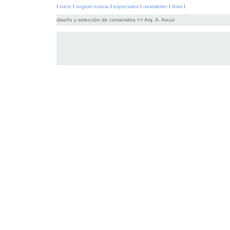
I
inicio
I
sugerir noticia
I
especiales
I
newsletter
I
links
I
diseño y selección de contenidos >> Arq. A. Arcuri