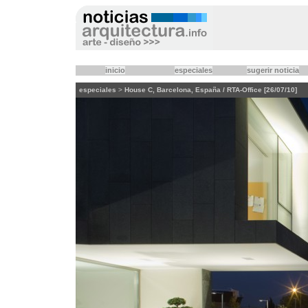
inicio
especiales
sugerir noticia
especiales
>
House C, Barcelona, España / RTA-Office [26/07/10]